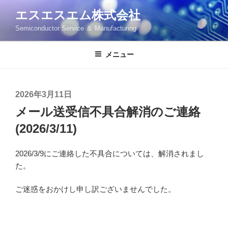
コ
エスエスエム株式会社
ン
Semiconductor Service ＆ Manufacturing
テ
ン
ツ
メニュー
へ
ス
キ
投
2026年3月11日
ッ
稿
メール送受信不具合解消のご連絡
プ
日:
(2026/3/11)
2026/3/9にご連絡した不具合については、解消されまし
た。
ご迷惑をおかけし申し訳ございませんでした。