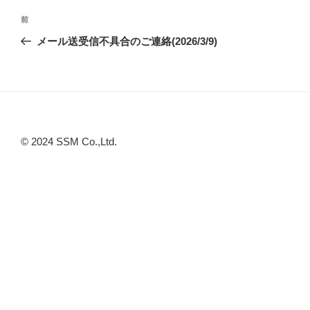
投
前
前
稿
の
メール送受信不具合のご連絡(2026/3/9)
ナ
投
ビ
稿
ゲ
ー
シ
© 2024 SSM Co.,Ltd.
ョ
ン